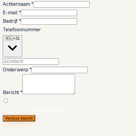
Achternaam
*
E-mail
*
Bedrijf
*
Telefoonnummer
🇳🇱
+31
Onderwerp
*
Bericht
*
Ja, ik geef toestemming om mijn gegevens te
verzamelen
Privacybeleid
Verstuur bericht
Dit formulier vraagt u om uw naam en email adres zodat