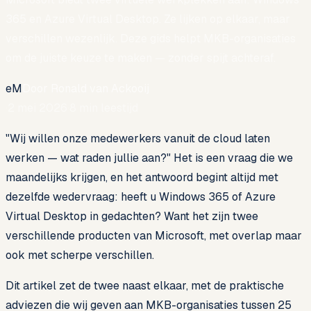
365 en Azure Virtual Desktop. Ze lijken op elkaar, maar
verschillen wezenlijk. Deze gids helpt MKB-organisaties
om de juiste keuze te maken — zonder spijt achteraf.
eM
Door
Ronald van Ackooij
·
2 mei 2026
·
8
min leestijd
"Wij willen onze medewerkers vanuit de cloud laten
werken — wat raden jullie aan?" Het is een vraag die we
maandelijks krijgen, en het antwoord begint altijd met
dezelfde wedervraag: heeft u Windows 365 of Azure
Virtual Desktop in gedachten? Want het zijn twee
verschillende producten van Microsoft, met overlap maar
ook met scherpe verschillen.
Dit artikel zet de twee naast elkaar, met de praktische
adviezen die wij geven aan MKB-organisaties tussen 25