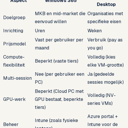
Aspect
Windows 365
Desktop
MKB en mid-market die
Organisaties met
Doelgroep
eenvoud willen
specifieke eisen
Inrichting
Uren
Weken
Vast per gebruiker per
Verbruik (pay as
Prijsmodel
maand
you go)
Compute-
Volledig (kies
Beperkt (vaste tiers)
flexibiliteit
elke VM-grootte)
Nee (per gebruiker een
Ja (gedeelde
Multi-session
PC)
sessies mogelijk)
Beperkt (Cloud PC met
Volledig (NV-
GPU-werk
GPU bestaat, beperkte
series VMs)
tiers)
Azure portal +
Intune (zoals fysieke
Beheer
Intune voor de